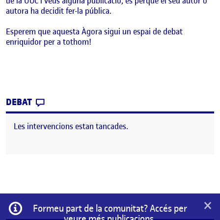
de la UOC i veus alguna publicació, és perquè el seu autor o
autora ha decidit fer-la pública.
Esperem que aquesta Àgora sigui un espai de debat
enriquidor per a tothom!
CONTRIBUTION
0
EL BENVINGUTS I BENVINGUDES!
DEBAT
Les intervencions estan tancades.
×
Informació
Formeu part de la comunitat? Accés per
veure més publicacions.