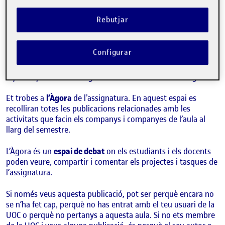
Benvinguts i benvingudes!
Publicat per
Quelic Berga Carreras
Rebutjar
Visibilitat:
Data de publicació
8 setembre, 2021 11:10 pm
Públic
-
8 Set. 2021
Configurar
Hola!
Aquesta publicació s’ha generat automàticament a l’Àgora.
Et trobes a
l’Àgora
de l’assignatura. En aquest espai es
recolliran totes les publicacions relacionades amb les
activitats que facin els companys i companyes de l’aula al
llarg del semestre.
L’Àgora és un
espai de debat
on els estudiants i els docents
poden veure, compartir i comentar els projectes i tasques de
l’assignatura.
Si només veus aquesta publicació, pot ser perquè encara no
se n’ha fet cap, perquè no has entrat amb el teu usuari de la
UOC o perquè no pertanys a aquesta aula. Si no ets membre