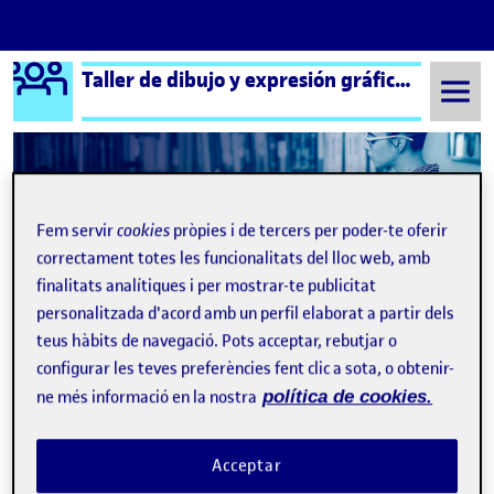
Logo Ágora
Taller de dibujo y expresión gráfica aula 2
Saltar al contingut
Semestre 20212 - Aula 2
Benvinguts i benvingudes!
Fem servir
cookies
pròpies i de tercers per poder-te oferir
correctament totes les funcionalitats del lloc web, amb
Navegació d'entrades
: Aut
Següent
finalitats analítiques i per mostrar-te publicitat
personalitzada d'acord amb un perfil elaborat a partir dels
teus hàbits de navegació. Pots acceptar, rebutjar o
configurar les teves preferències fent clic a sota, o obtenir-
ne més informació en la nostra
política de cookies.
Acceptar
Publicat per