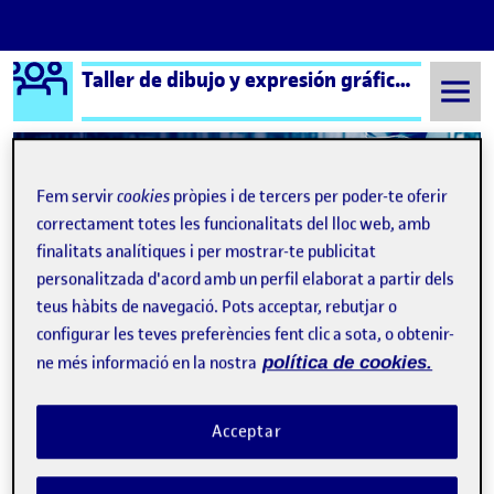
Logo Ágora
Taller de dibujo y expresión gráfica aula 2
Saltar al contingut
Fem servir
cookies
pròpies i de tercers per poder-te oferir
Semestre 20212 - Aula 2
Práctica: El dibujo expandido
correctament totes les funcionalitats del lloc web, amb
finalitats analítiques i per mostrar-te publicitat
Práctica: El dibujo
personalitzada d'acord amb un perfil elaborat a partir dels
expandido
teus hàbits de navegació. Pots acceptar, rebutjar o
configurar les teves preferències fent clic a sota, o obtenir-
ne més informació en la nostra
política de cookies.
PROYECTO FINAL. PRÁCTICA DIBUJO EXPANDIDO
Publicat per
Publicat per
Ricardo Rodríguez Juan
Visibilitat:
Data de publicació
4 juny, 2022 3:56 pm
a PROYECTO FINAL. PRÁCTICA DI
Acceptar
Públic
-
2 Juny 2022
-
6 comentaris
En el siguiente video se muestra el proyecto final de la práctica de
dibujo expandido. Os dejo un link para que lo podáis ver mejor